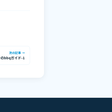
次の記事 →
のbbqガイド-1