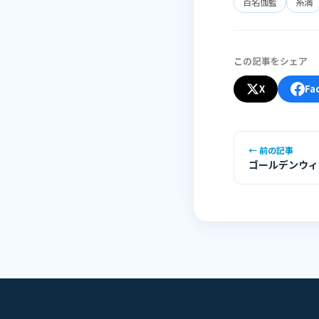
百名伽藍
糸満
この記事をシェア
X
Fa
← 前の記事
ゴールデンウィ